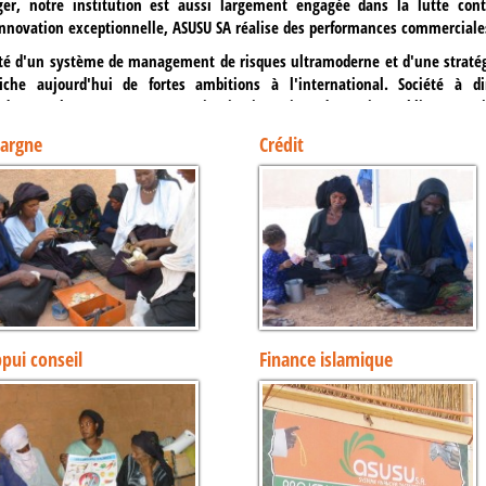
ger, notre institution est aussi largement engagée dans la lutte cont
innovation exceptionnelle, ASUSU SA réalise des performances commerciales
té d'un système de management de risques ultramoderne et d'une stratégi
fiche aujourd'hui de fortes ambitions à l'international. Société à 
ndamentales, ASUSU SA est une institution privée de service public au servic
atre (4) ans après le début de la crise financière internationale, ASUSU
argne
Crédit
rticipation au financement de l'économie Nigérienne. ASUSU SA se hisse ain
e du Niger .
pui conseil
Finance islamique