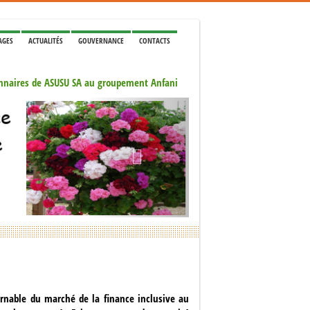
AGES
ACTUALITÉS
GOUVERNANCE
CONTACTS
 'Agence Francaise de Developpement (AFD)
ionnaires de ASUSU SA au groupement Anfani
nomique Monétaire Ouest Africaine (UEMOA)
Next
ns de fin de formation aux jeunes MATASSA
cation des produits de la finance islamique
partenariat du Fonds Européen de Solidarité
e Coris Bank à Ouagadougou - janvier 2018
Projet MATASSA
naissance à Paris du 13 au 14 décembre 2017
 'Agence Francaise de Developpement (AFD)
ionnaires de ASUSU SA au groupement Anfani
e personnel vous souhaite bonne année 2016
rnable du marché de la finance inclusive au