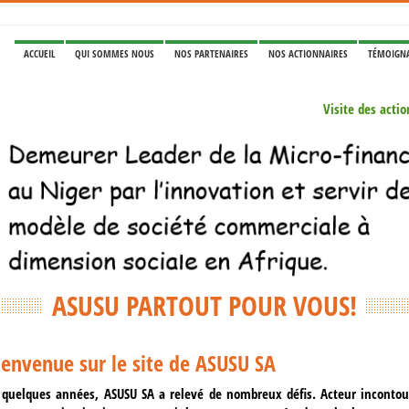
ACCUEIL
QUI SOMMES NOUS
NOS PARTENAIRES
NOS ACTIONNAIRES
TÉMOIGN
nature de convention de financement et de subvention entre ASUSU SA et l
Visite des act
Rencontre avec le Représentant résident de l'Union Eco
Cérémonie de remise des attestatio
Cérémonie de certifi
Visite du chargé du 
Rencontre avec le Président du Group
Participation de ASUSU SA à la table ronde de la Re
nature de convention de financement et de subvention entre ASUSU SA et l
Visite des act
ASUSU PARTOUT POUR VOUS!
La direction générale de Asusu SA et tout l
ienvenue sur le site de ASUSU SA
 quelques années, ASUSU SA a relevé de nombreux défis. Acteur incontou