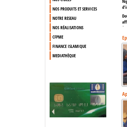
Ni
d'
NOS PRODUITS ET SERVICES
Do
NOTRE RESEAU
af
NOS RÉALISATIONS
fo
Qu
CFPME
Ep
pa
FINANCE ISLAMIQUE
vu
MEDIATHÈQUE
Ap