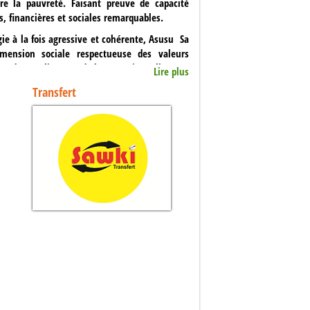
re la pauvreté. Faisant preuve de capacité
, financières et sociales remarquables.
e à la fois agressive et cohérente, Asusu Sa
dimension sociale respectueuse des valeurs
e de ses clients et de l'économie réelle.
Lire plus
 SA a démontré son dynamisme en accélérant sa
Transfert
si parmi les Instituts Financière les plus en